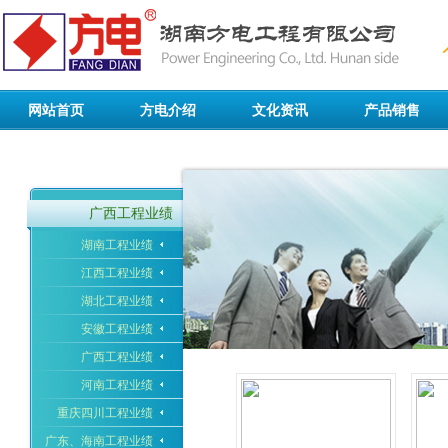
网站首页
方电介绍
文化资讯
产品销售
公司简介
行业动态
灯具光源
领导致辞
企业新闻
开关插座
发展历程
学习园地
电线电缆
广西工程业绩
组织架构
企业文化
五金工具
湖南工程业绩
联系我们
线槽线管
江西工程业绩
电控设备
智能数控
湖北工程业绩
安徽工程业绩
广西工程业绩
河南工程业绩
重庆四川工程业绩
广东、海南工程业绩